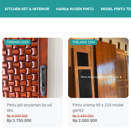
KITCHEN SET & INTERIOR
HARGA KUSEN PINTU
MODEL PINTU T
TERBARU 2025
TERLARIS 2024
Pintu jati anyaman by ud
Pintu utama 90 x 220 model
sku
garis2
Rp 4.000.000
Rp 2.430.000
Rp 3.750.000
Rp 2.000.000