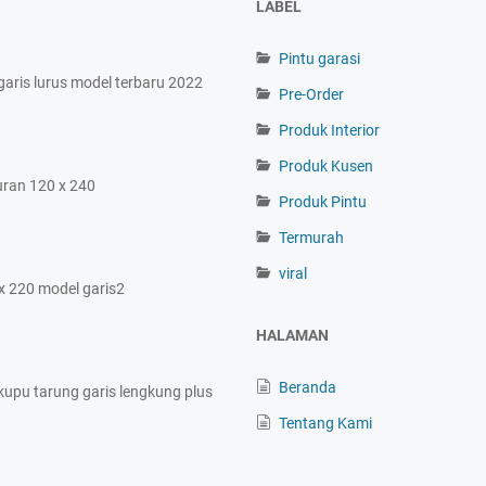
LABEL
Pintu garasi
garis lurus model terbaru 2022
Pre-Order
Produk Interior
Produk Kusen
uran 120 x 240
Produk Pintu
Termurah
viral
x 220 model garis2
HALAMAN
Beranda
 kupu tarung garis lengkung plus
Tentang Kami